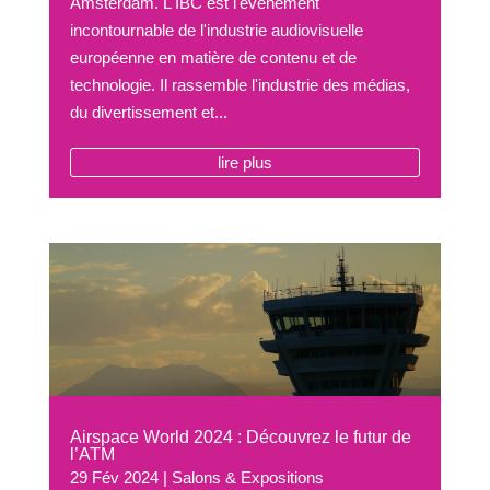
Amsterdam. L'IBC est l'événement
incontournable de l'industrie audiovisuelle
européenne en matière de contenu et de
technologie. Il rassemble l'industrie des médias,
du divertissement et...
lire plus
Airspace World 2024 : Découvrez le futur de
l’ATM
29 Fév 2024
|
Salons & Expositions