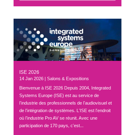
ISE 2026
14 Jan 2026
|
Salons & Expositions
Bienvenue à ISE 2026 Depuis 2004, Integrated
Systems Europe (ISE) est au service de
l'industrie des professionnels de l'audiovisuel et
de l'intégration de systèmes. L'ISE est l'endroit
où l'industrie Pro AV se réunit. Avec une
participation de 170 pays, c'est...