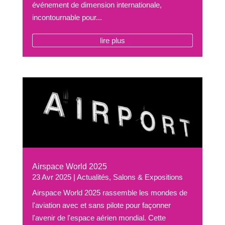
événement de dimension internationale,
incontournable pour...
lire plus
Airspace World 2025
23 Avr 2025
|
Actualités
,
Salons & Expositions
Airspace World 2025 rassemble les mondes de
l'aviation avec et sans pilote pour façonner
l'avenir de l'espace aérien mondial. Cette