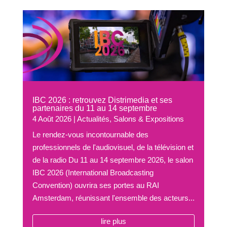
IBC 2026 : retrouvez Distrimedia et ses
partenaires du 11 au 14 septembre
4 Août 2026
|
Actualités
,
Salons & Expositions
Le rendez-vous incontournable des
professionnels de l'audiovisuel, de la télévision et
de la radio Du 11 au 14 septembre 2026, le salon
IBC 2026 (International Broadcasting
Convention) ouvrira ses portes au RAI
Amsterdam, réunissant l'ensemble des acteurs...
lire plus