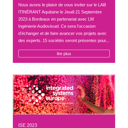
Nous avons le plaisir de vous inviter sur le LAB
ITINÉRANT Aquitaine le Jeudi 21 Septembre
2023 à Bordeaux en partenariat avec LM
Ingénierie Audiovisuel. Ce sera l'occasion
d'échanger et de faire avancer vos projets avec
des experts. 15 sociétés seront présentes pour...
lire plus
ISE 2023