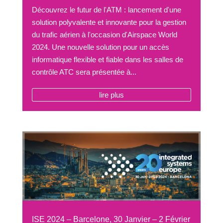
Découvrez le futur de l'ATM : lancement d'une
solution polyvalente et innovante pour la gestion
du trafic aérien à l'occasion d'Airspace World
2024. Une nouvelle solution pour un accès
informatique flexible et fiable dans les salles de
contrôle ATC sera présentée à...
lire plus
ISE 2024 – Barcelone, 30 Janvier – 2 Février