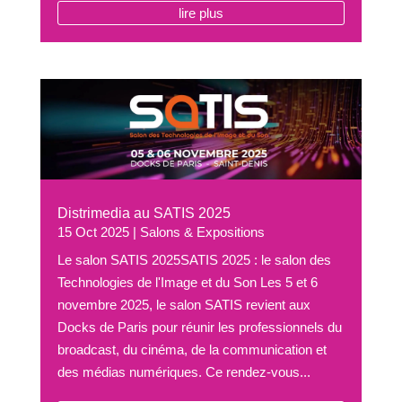
lire plus
Distrimedia au SATIS 2025
15 Oct 2025
|
Salons & Expositions
Le salon SATIS 2025SATIS 2025 : le salon des
Technologies de l'Image et du Son Les 5 et 6
novembre 2025, le salon SATIS revient aux
Docks de Paris pour réunir les professionnels du
broadcast, du cinéma, de la communication et
des médias numériques. Ce rendez-vous...