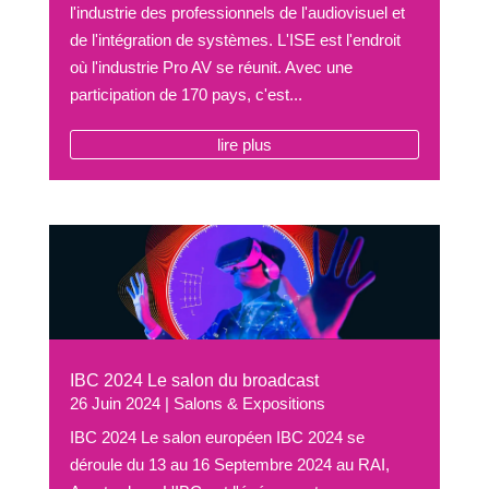
l'industrie des professionnels de l'audiovisuel et
de l'intégration de systèmes. L'ISE est l'endroit
où l'industrie Pro AV se réunit. Avec une
participation de 170 pays, c'est...
lire plus
IBC 2024 Le salon du broadcast
26 Juin 2024
|
Salons & Expositions
IBC 2024 Le salon européen IBC 2024 se
déroule du 13 au 16 Septembre 2024 au RAI,