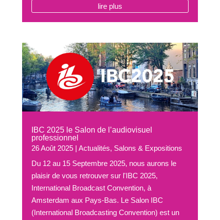
lire plus
IBC 2025 le Salon de l’audiovisuel
professionnel
26 Août 2025
|
Actualités
,
Salons & Expositions
Du 12 au 15 Septembre 2025, nous aurons le
plaisir de vous retrouver sur l'IBC 2025,
International Broadcast Convention, à
Amsterdam aux Pays-Bas. Le Salon IBC
(International Broadcasting Convention) est un