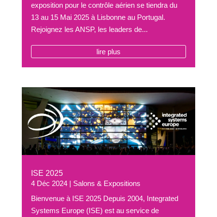
exposition pour le contrôle aérien se tiendra du
13 au 15 Mai 2025 à Lisbonne au Portugal.
Rejoignez les ANSP, les leaders de...
lire plus
ISE 2025
4 Déc 2024
|
Salons & Expositions
Bienvenue à ISE 2025 Depuis 2004, Integrated
Systems Europe (ISE) est au service de