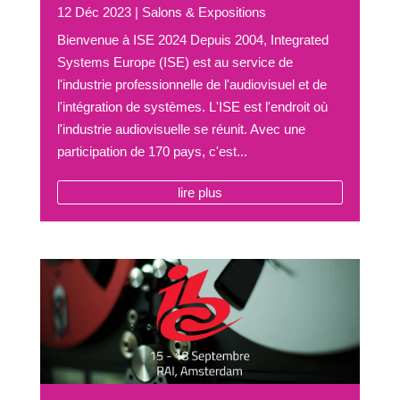
12 Déc 2023
|
Salons & Expositions
Bienvenue à ISE 2024 Depuis 2004, Integrated
Systems Europe (ISE) est au service de
l'industrie professionnelle de l'audiovisuel et de
l'intégration de systèmes. L'ISE est l'endroit où
l'industrie audiovisuelle se réunit. Avec une
participation de 170 pays, c'est...
lire plus