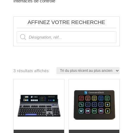
Interfaces de contrôle
AFFINEZ VOTRE RECHERCHE
Recherche
de
produits
Trié
3 résultats affichés
du
plus
récent
au
plus
ancien