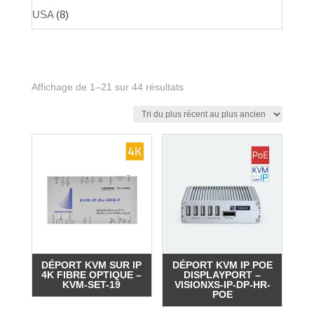
USA
(8)
Trié
Affichage de 1–21 sur 44 résultats
du
plus
récent
au
plus
ancien
DÉPORT KVM SUR IP
DÉPORT KVM IP POE
4K FIBRE OPTIQUE –
DISPLAYPORT –
KVM-SET-19
VISIONXS-IP-DP-HR-
POE