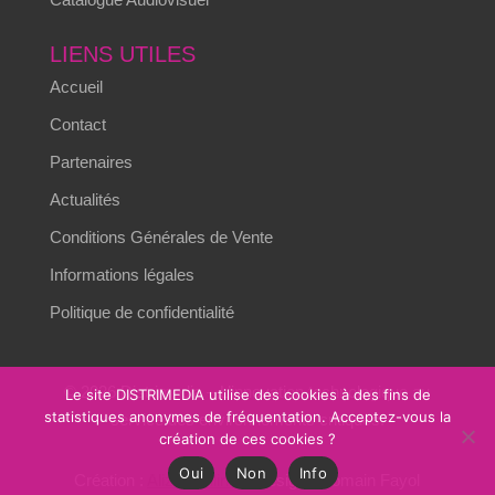
LIENS UTILES
Accueil
Contact
Partenaires
Actualités
Conditions Générales de Vente
Informations légales
Politique de confidentialité
© 2026 Distrimedia – L’innovation technologique au
Le site DISTRIMEDIA utilise des cookies à des fins de
statistiques anonymes de fréquentation. Acceptez-vous la
service des environnements critiques.
création de ces cookies ?
Oui
Non
Info
Création :
Alizés online
– Design : Romain Fayol