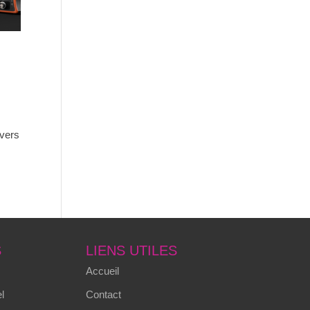
avers
S
LIENS UTILES
Accueil
l
Contact