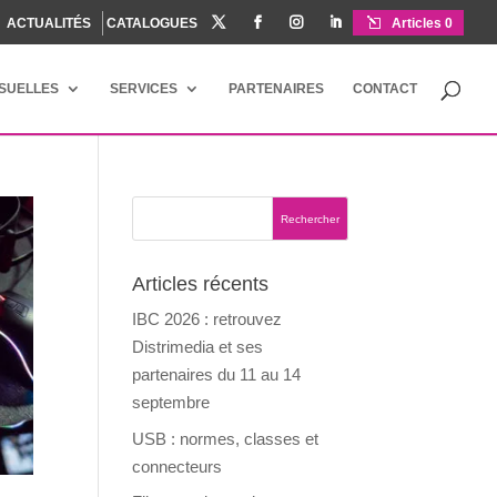
ACTUALITÉS
CATALOGUES




Articles 0
ISUELLES
SERVICES
PARTENAIRES
CONTACT
Articles récents
IBC 2026 : retrouvez
Distrimedia et ses
partenaires du 11 au 14
septembre
USB : normes, classes et
connecteurs