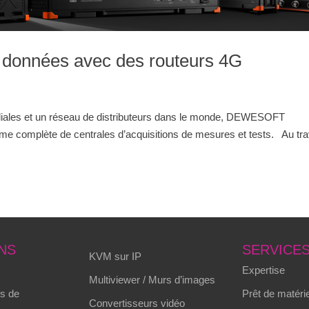
données avec des routeurs 4G
iliales et un réseau de distributeurs dans le monde, DEWESOFT
amme complète de centrales d’acquisitions de mesures et tests. Au tr
NS
SERVICE
KVM sur IP
Expertise
Multiviewer / Murs d’images
s de
Prêt de matérie
Convertisseurs vidéo