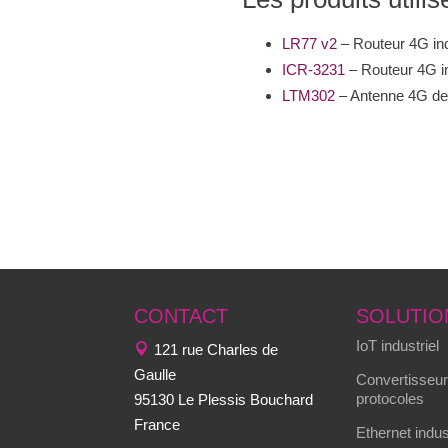
LR77 v2
– Routeur 4G ind
ICR-3231
– Routeur 4G in
LTM302
– Antenne 4G de
CONTACT
SOLUTIO
IoT industriel
121 rue Charles de
Gaulle
Convertisseur
protocoles
95130 Le Plessis Bouchard
France
Ethernet indus