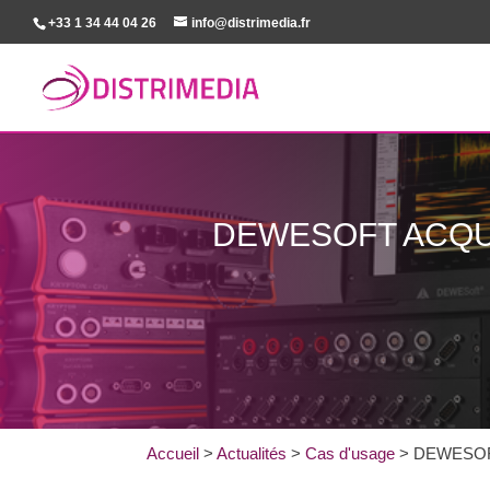
+33 1 34 44 04 26
info@distrimedia.fr
DEWESOFT ACQU
Accueil
>
Actualités
>
Cas d'usage
>
DEWESOFT 