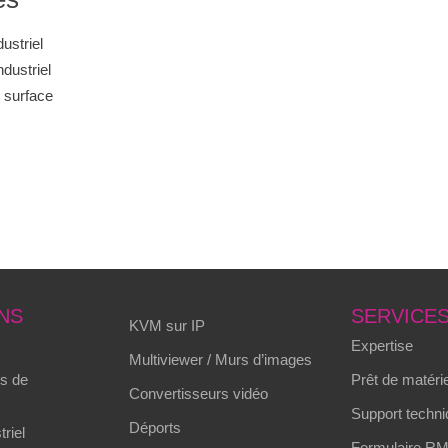
ustriel
dustriel
 surface
NS
SERVICE
KVM sur IP
Expertise
Multiviewer / Murs d’images
s de
Prêt de matérie
Convertisseurs vidéo
Support techni
Déports
triel
Formulaire R