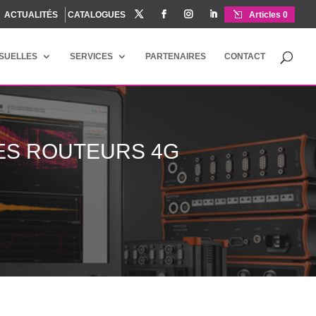
ACTUALITÉS
CATALOGUES




Articles 0
ISUELLES
SERVICES
PARTENAIRES
CONTACT
ES ROUTEURS 4G