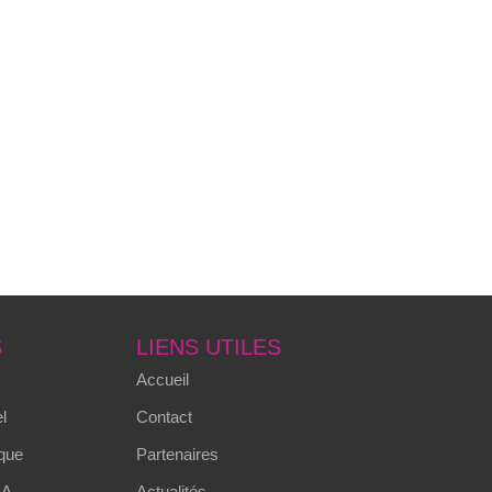
S
LIENS UTILES
Accueil
l
Contact
que
Partenaires
MA
Actualités