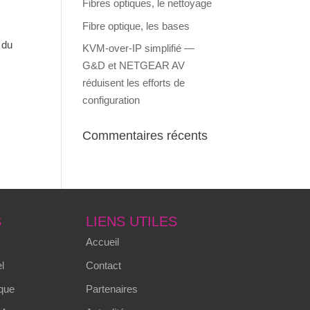
Fibres optiques, le nettoyage
Fibre optique, les bases
 du
KVM-over-IP simplifié —
G&D et NETGEAR AV
réduisent les efforts de
configuration
Commentaires récents
S
LIENS UTILES
Accueil
l
Contact
que
Partenaires