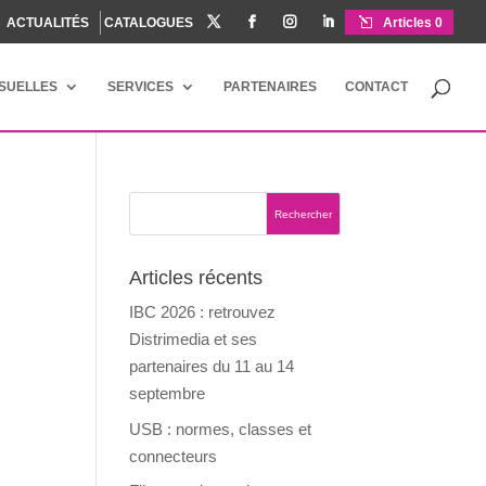
ACTUALITÉS
CATALOGUES




Articles 0
ISUELLES
SERVICES
PARTENAIRES
CONTACT
Articles récents
IBC 2026 : retrouvez
Distrimedia et ses
partenaires du 11 au 14
septembre
USB : normes, classes et
connecteurs