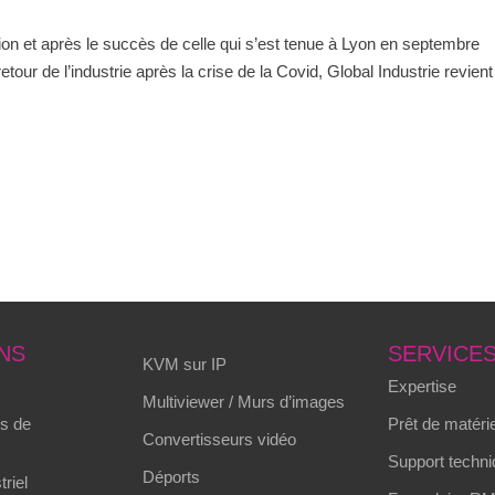
ion et après le succès de celle qui s’est tenue à Lyon en septembre
tour de l’industrie après la crise de la Covid, Global Industrie revient
NS
SERVICE
KVM sur IP
Expertise
Multiviewer / Murs d’images
s de
Prêt de matérie
Convertisseurs vidéo
Support techni
Déports
triel