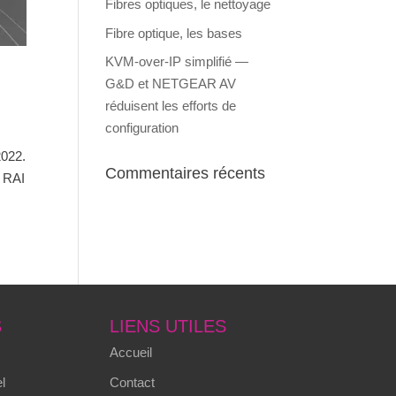
Fibres optiques, le nettoyage
Fibre optique, les bases
KVM-over-IP simplifié —
G&D et NETGEAR AV
réduisent les efforts de
configuration
2022.
Commentaires récents
e RAI
S
LIENS UTILES
Accueil
l
Contact