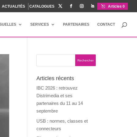
ACTUALITÉS
CATALOGUES




Articles 0
ISUELLES
SERVICES
PARTENAIRES
CONTACT
Articles récents
IBC 2026 : retrouvez
Distrimedia et ses
partenaires du 11 au 14
septembre
USB : normes, classes et
connecteurs