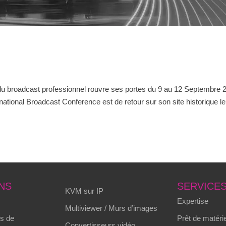
 du broadcast professionnel rouvre ses portes du 9 au 12 Septembre 
national Broadcast Conference est de retour sur son site historique l
NS
SERVICE
KVM sur IP
Expertise
Multiviewer / Murs d’images
s de
Prêt de matérie
Convertisseurs vidéo