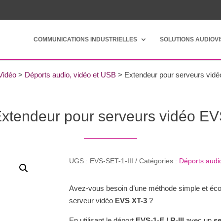
COMMUNICATIONS INDUSTRIELLES
SOLUTIONS AUDIOV
Vidéo
>
Déports audio, vidéo et USB
>
Extendeur pour serveurs vid
xtendeur pour serveurs vidéo E
UGS :
EVS-SET-1-III
Catégories :
Déports audi
Avez-vous besoin d’une méthode simple et écon
serveur vidéo
EVS XT-3
?
En utilisant le déport
EVS-1-E / R-III
avec un
se