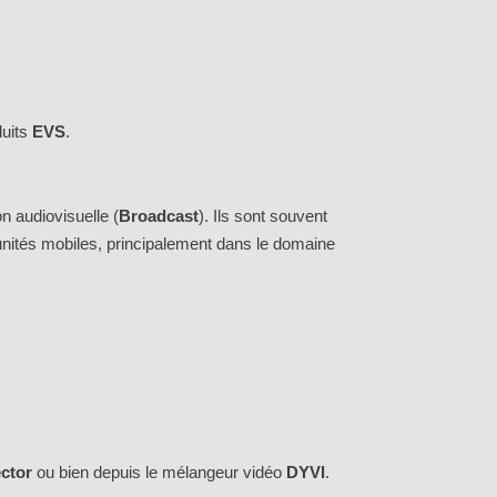
duits
EVS
.
n audiovisuelle (
Broadcast
). Ils sont souvent
 unités mobiles, principalement dans le domaine
ector
ou bien depuis le mélangeur vidéo
DYVI
.