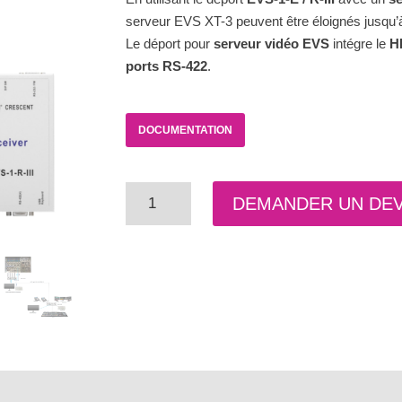
serveur EVS XT-3 peuvent être éloignés jusqu
Le déport pour
serveur vidéo EVS
intégre le
H
ports RS-422
.
DOCUMENTATION
quantité
DEMANDER UN DEV
de
Extendeur
pour
serveurs
vidéo
EVS