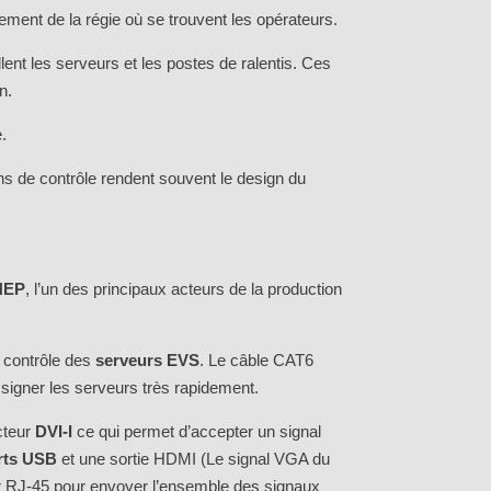
ement de la régie où se trouvent les opérateurs.
ent les serveurs et les postes de ralentis. Ces
n.
.
ons de contrôle rendent souvent le design du
NEP
, l’un des principaux acteurs de la production
 contrôle des
serveurs EVS
. Le câble CAT6
signer les serveurs très rapidement.
cteur
DVI-I
ce qui permet d’accepter un signal
rts USB
et une sortie HDMI (Le signal VGA du
ur RJ-45 pour envoyer l’ensemble des signaux