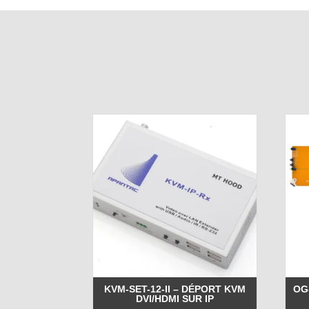
KVM-SET-12-II – DÉPORT KVM
OG
DVI/HDMI SUR IP