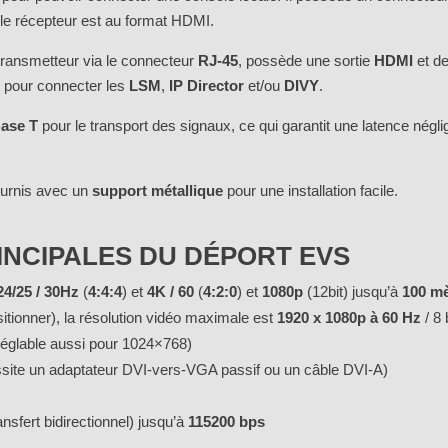
 le récepteur est au format HDMI.
r transmetteur via le connecteur
RJ-45
, possède une sortie
HDMI
et d
2
pour connecter les
LSM
,
IP Director
et/ou
DIVY
.
ase T
pour le transport des signaux, ce qui garantit une latence nég
ournis avec un
support métallique
pour une installation facile.
INCIPALES DU DÉPORT EVS
4/25 / 30Hz
(
4:4:4
) et
4K / 60
(
4:2:0
) et
1080p
(12bit) jusqu’à
100 m
itionner), la résolution vidéo maximale est
1920 x 1080p à 60 Hz
/ 8 
églable aussi pour 1024×768)
ssite un adaptateur DVI-vers-VGA passif ou un câble DVI-A)
A
ansfert bidirectionnel) jusqu’à
115200 bps
S