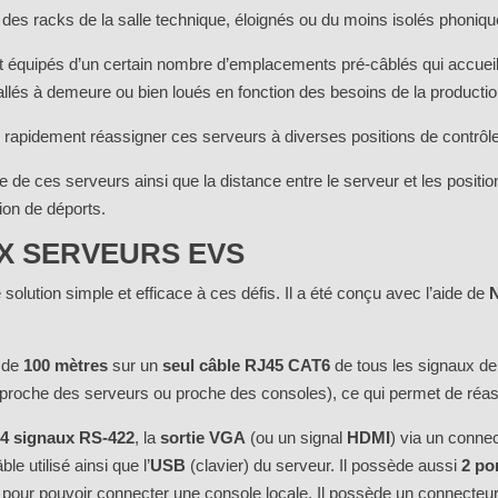
des racks de la salle technique, éloignés ou du moins isolés phoniqu
t équipés d’un certain nombre d’emplacements pré-câblés qui accueill
lés à demeure ou bien loués en fonction des besoins de la productio
s rapidement réassigner ces serveurs à diverses positions de contrôle
e de ces serveurs ainsi que la distance entre le serveur et les positi
tion de déports.
X SERVEURS EVS
solution simple et efficace à ces défis. Il a été conçu avec l’aide de
 de
100 mètres
sur un
seul câble RJ45 CAT6
de tous les signaux de
r proche des serveurs ou proche des consoles), ce qui permet de réas
s
4 signaux RS-422
, la
sortie VGA
(ou un signal
HDMI
) via un conne
e utilisé ainsi que l’
USB
(clavier) du serveur. Il possède aussi
2 po
) pour pouvoir connecter une console locale. Il possède un connecte