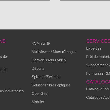
NS
SERVICE
KVM sur IP
Expertise
Multiviewer / Murs d’images
s de
Prêt de matérie
Convertisseurs vidéo
Support techni
Déports
triel
Formulaire R
Splitters /Switchs
CATALOG
Solutions fibres optiques
Catalogue Indus
s industrielles
OpenGear
Catalogue Audi
Mobilier