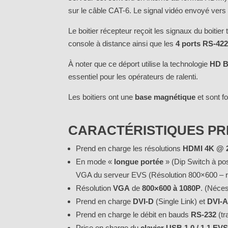
sur le câble CAT-6. Le signal vidéo envoyé vers
Le boitier récepteur reçoit les signaux du boitie
console à distance ainsi que les
4 ports RS-42
À noter que ce déport utilise la technologie
HD B
essentiel pour les opérateurs de ralenti.
Les boitiers ont une
base magnétique
et sont f
CARACTÉRISTIQUES PR
Prend en charge les résolutions
HDMI
4K @ 2
En mode «
longue portée
» (Dip Switch à pos
VGA du serveur EVS (Résolution 800×600 – r
Résolution
VGA
de
800×600 à 1080P
. (Néce
Prend en charge
DVI-D
(Single Link) et
DVI-
Prend en charge le débit en bauds
RS-232
(tr
Prise en charge du
clavier USB 1.0 / 1.1 EV