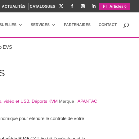
ACTUALITÉS
CATALOGUES




Articles 0
ISUELLES
SERVICES
PARTENAIRES
CONTACT
éo EVS
VS
o, vidéo et USB
,
Déports KVM
Marque :
APANTAC
omique pour étendre le contrôle de votre
ul câble RJ45
CAT 5e / 6, l’opérateur et le