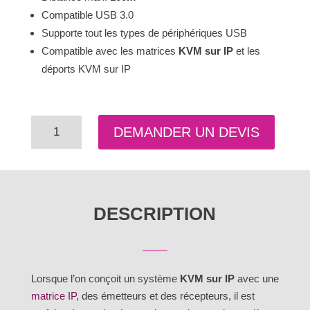
Compatible USB 3.0
Supporte tout les types de périphériques USB
Compatible avec les matrices
KVM sur IP
et les
déports KVM sur IP
quantité
DEMANDER UN DEVIS
de
Déports
USB
2.0
DESCRIPTION
sur
IP
-
U2-
Lorsque l’on conçoit un système
KVM sur IP
avec une
LAN
matrice IP
, des émetteurs et des récepteurs, il est