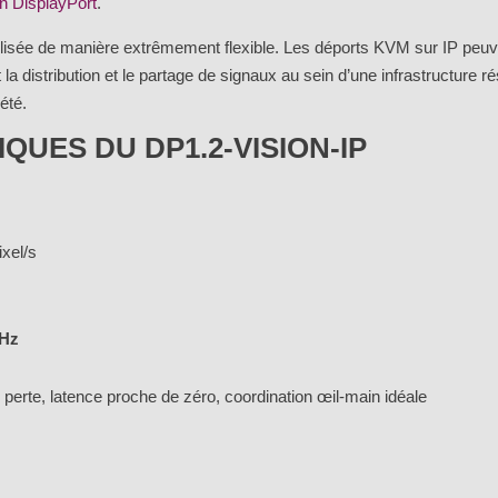
n DisplayPort
.
lisée de manière extrêmement flexible. Les déports KVM sur IP peu
 la distribution et le partage de signaux au sein d’une infrastructure 
été.
QUES DU DP1.2-VISION-IP
ixel/s
 Hz
erte, latence proche de zéro, coordination œil-main idéale