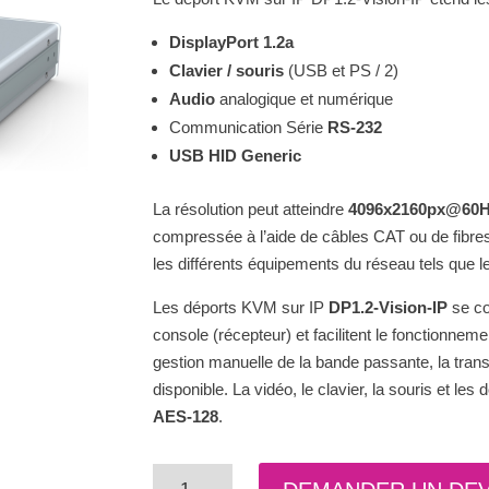
DisplayPort 1.2a
Clavier / souris
(USB et PS / 2)
Audio
analogique et numérique
Communication Série
RS-232
USB HID Generic
La résolution peut atteindre
4096x2160px@60
compressée à l’aide de câbles CAT ou de fibre
les différents équipements du réseau tels que les
Les déports KVM sur IP
DP1.2-Vision-IP
se co
console (récepteur) et facilitent le fonctionnem
gestion manuelle de la bande passante, la tran
disponible. La vidéo, le clavier, la souris et le
AES-128
.
quantité