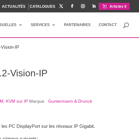
ACTUALITÉS
CATALOGUES




Articles 0
ISUELLES
SERVICES
PARTENAIRES
CONTACT
-Vision-IP
2-Vision-IP
VM
,
KVM sur IP
Marque :
Guntermann & Drunck
 les PC DisplayPort sur les réseaux IP Gigabit.
s signaux suivants: