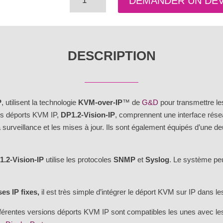
DEMANDER UN DEV
de
Déport
KVM
sur
DESCRIPTION
IP
DisplayPort
1.2
4K
P
, utilisent la technologie
KVM-over-IP
™ de
G&D
pour transmettre le
-
s déports KVM IP,
DP1.2-Vision-IP
, comprennent une interface rése
DP1.2-
a surveillance et les mises à jour. Ils sont également équipés d’une d
Vision-
IP
1.2-Vision-IP
utilise les protocoles
SNMP
et
Syslog
. Le système peu
es IP fixes,
il est très simple d’intégrer le déport KVM sur IP dans l
érentes versions déports KVM IP sont compatibles les unes avec les 