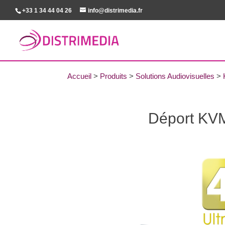
+33 1 34 44 04 26
info@distrimedia.fr
Accueil
>
Produits
>
Solutions Audiovisuelles
>
Déport KVM