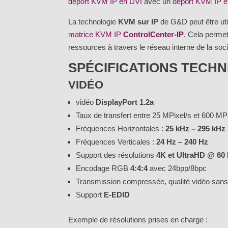
déport KVM IP en DVI
avec un
déport KVM IP e
La technologie
KVM sur IP
de G&D peut être uti
matrice KVM IP
ControlCenter-IP
. Cela permet
ressources à travers le réseau interne de la soci
SPÉCIFICATIONS TECHNI
VIDÉO
vidéo
DisplayPort 1.2a
Taux de transfert entre 25 MPixel/s et 600 MP
Fréquences Horizontales :
25 kHz – 295 kHz
Fréquences Verticales :
24 Hz – 240 Hz
Support des résolutions
4K et UltraHD @ 60
Encodage RGB
4:4:4
avec 24bpp/8bpc
Transmission compressée, qualité vidéo sans p
Support
E-EDID
Exemple de résolutions prises en charge :