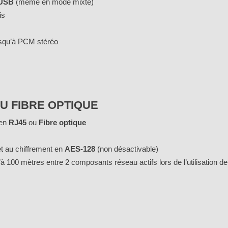
t USB
(même en mode mixte)
is
squ’à PCM stéréo
OU FIBRE OPTIQUE
 en
RJ45
ou
Fibre optique
t au chiffrement en
AES-128
(non désactivable)
’à 100 mètres entre 2 composants réseau actifs lors de l’utilisation d