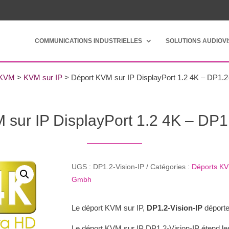
COMMUNICATIONS INDUSTRIELLES
SOLUTIONS AUDIOV
KVM
>
KVM sur IP
>
Déport KVM sur IP DisplayPort 1.2 4K – DP1.2
 sur IP DisplayPort 1.2 4K – DP1.
UGS :
DP1.2-Vision-IP
Catégories :
Déports K
Gmbh
Le déport KVM sur IP,
DP1.2-Vision-IP
déporte
Le déport KVM sur IP DP1.2-Vision-IP étend le