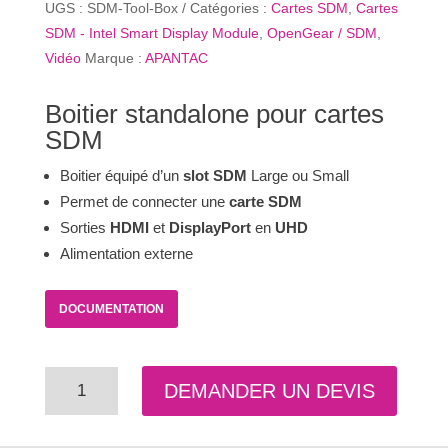
UGS :
SDM-Tool-Box
Catégories :
Cartes SDM
,
Cartes
SDM - Intel Smart Display Module
,
OpenGear / SDM
,
Vidéo
Marque :
APANTAC
Boitier standalone pour cartes
SDM
Boitier équipé d’un
slot SDM
Large ou Small
Permet de connecter une
carte SDM
Sorties
HDMI
et
DisplayPort
en
UHD
Alimentation externe
DOCUMENTATION
quantité
DEMANDER UN DEVIS
de
Boitier