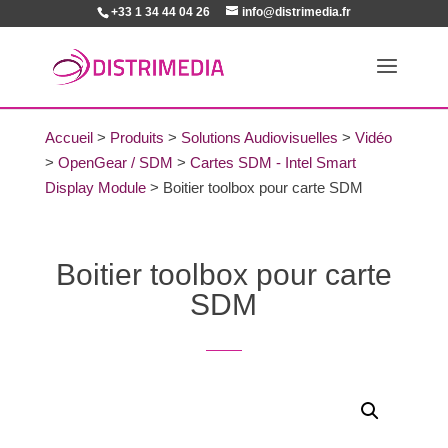
+33 1 34 44 04 26
info@distrimedia.fr
Accueil
>
Produits
>
Solutions Audiovisuelles
>
Vidéo
>
OpenGear / SDM
>
Cartes SDM - Intel Smart
Display Module
>
Boitier toolbox pour carte SDM
Boitier toolbox pour carte
SDM