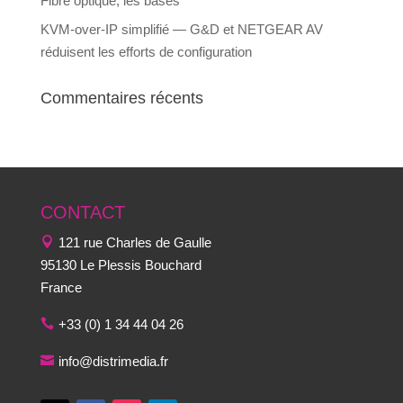
Fibre optique, les bases
KVM-over-IP simplifié — G&D et NETGEAR AV
réduisent les efforts de configuration
Commentaires récents
CONTACT
121 rue Charles de Gaulle
95130 Le Plessis Bouchard
France
+33 (0) 1 34 44 04 26
info@distrimedia.fr