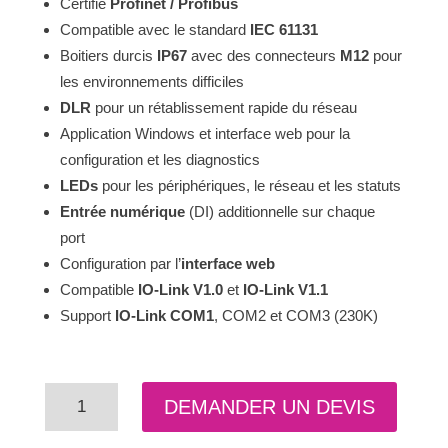
Certifié
Profinet / Profibus
Compatible avec le standard
IEC 61131
Boitiers durcis
IP67
avec des connecteurs
M12
pour
les environnements difficiles
DLR
pour un rétablissement rapide du réseau
Application Windows et interface web pour la
configuration et les diagnostics
LEDs
pour les périphériques, le réseau et les statuts
Entrée numérique
(DI) additionnelle sur chaque
port
Configuration par l’
interface web
Compatible
IO-Link V1.0
et
IO-Link V1.1
Support
IO-Link COM1
, COM2 et COM3 (230K)
quantité
DEMANDER UN DEVIS
de
IOLink