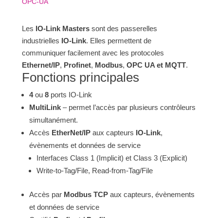
OPC-UA
Les
IO-Link Masters
sont des passerelles
industrielles
IO-Link
. Elles permettent de
communiquer facilement avec les protocoles
Ethernet/IP
,
Profinet
,
Modbus
,
OPC UA et MQTT
.
Fonctions principales
4
ou
8
ports IO-Link
MultiLink
– permet l’accès par plusieurs contrôleurs
simultanément.
Accès
EtherNet/IP
aux capteurs
IO-Link
,
évènements et données de service
Interfaces Class 1 (Implicit) et Class 3 (Explicit)
Write-to-Tag/File, Read-from-Tag/File
Accès par
Modbus TCP
aux capteurs, évènements
et données de service