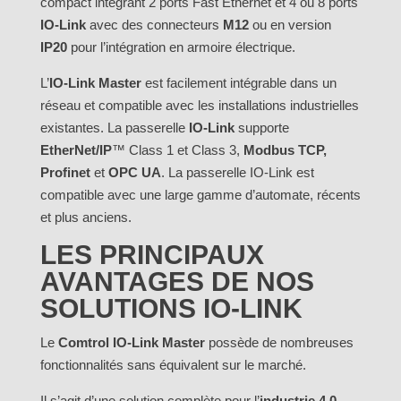
compact intégrant 2 ports Fast Ethernet et 4 ou 8 ports
IO-Link
avec des connecteurs
M12
ou en version
IP20
pour l’intégration en armoire électrique.
L’
IO-Link Master
est facilement intégrable dans un
réseau et compatible avec les installations industrielles
existantes. La passerelle
IO-Link
supporte
EtherNet/IP
™ Class 1 et Class 3,
Modbus TCP,
Profinet
et
OPC UA
. La passerelle IO-Link est
compatible avec une large gamme d’automate, récents
et plus anciens.
LES PRINCIPAUX
AVANTAGES DE NOS
SOLUTIONS IO-LINK
Le
Comtrol IO-Link Master
possède de nombreuses
fonctionnalités sans équivalent sur le marché.
Il s’agit d’une solution complète pour l’
industrie 4.0
.