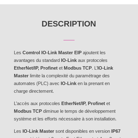
Master
DESCRIPTION
Les
Comtrol IO-Link Master EIP
ajoutent les
avantages du standard
IO-Link
aux protocoles
EtherNet/IP, Profinet
et
Modbus TCP
. L’
IO-Link
Master
limite la complexité du paramétrage des
automates (PLC) avec
IO-Link
en la prenant en
charge directement.
L’accès aux protocoles
EtherNet/IP, Profinet
et
Modbus TCP
diminue le temps de développement
système et les efforts nécessaire à son installation.
Les
IO-Link Master
sont disponibles en version
IP67