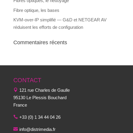
Fibres optiques, le nettoyage
Fibre optique, les bases
KVM-over-IP simplifié — G&D et NETGEAR AV
réduisent les efforts de configuration
Commentaires récents
CONTACT
121 rue Charles de Gaulle
95130 Le Plessis Bouchard
France
+33 (0) 1 34 44 04 26
info@distrimedia.fr