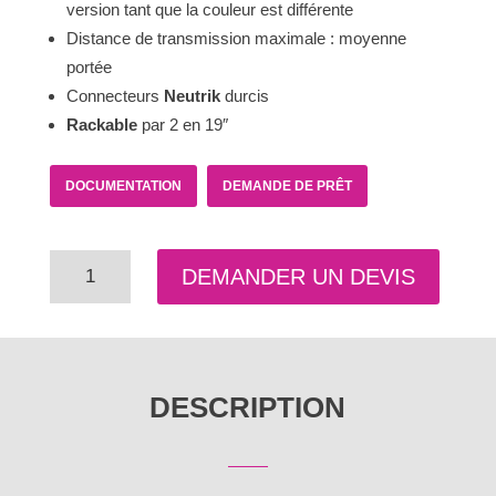
version tant que la couleur est différente
Distance de transmission maximale : moyenne
portée
Connecteurs
Neutrik
durcis
Rackable
par 2 en 19″
DOCUMENTATION
DEMANDE DE PRÊT
quantité
DEMANDER UN DEVIS
de
BarnColor
Convertisseur
3G-
DESCRIPTION
SDI
vers
Fibre
optique