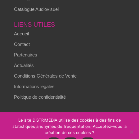
Catalogue Audiovisuel
LIENS UTILES
Accueil
Contact
Partenaires
Actualités
Conditions Générales de Vente
Informations légales
Politique de confidentialité
© 2026 Distrimedia – L’innovation technologique au
Le site DISTRIMEDIA utilise des cookies à des fins de
statistiques anonymes de fréquentation. Acceptez-vous la
service des environnements critiques.
création de ces cookies ?