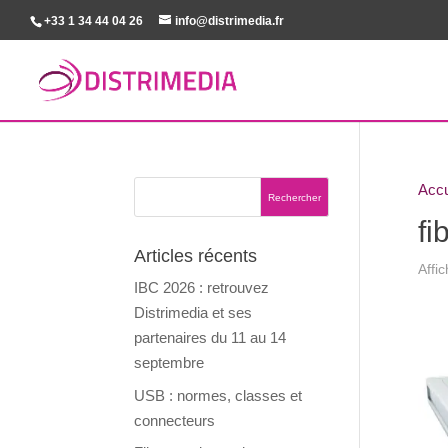
+33 1 34 44 04 26
info@distrimedia.fr
Accu
fi
Articles récents
Affi
IBC 2026 : retrouvez
Distrimedia et ses
partenaires du 11 au 14
septembre
USB : normes, classes et
connecteurs