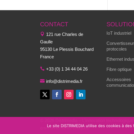
CONTACT
SOLUTIO
IoT industriel
121 rue Charles de
Gaulle
Convertisseur
protocoles
95130 Le Plessis Bouchard
France
Ethernet indus
+33 (0) 1 34 44 04 26
Fibre optique
Accessoires
info@distrimedia.fr
communication
© 2026 Distrimedia – L’innovation technologique
Le site DISTRIMEDIA utilise des cookies à des
environnements critiques.