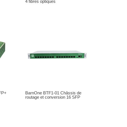
4 fibres optiques
SFP+
BarnOne BTF1-01 Châssis de
routage et conversion 16 SFP