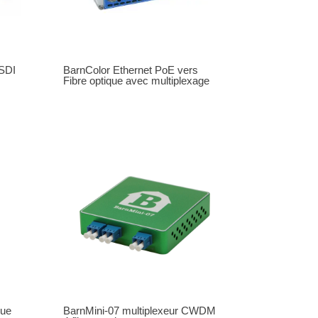
SDI
BarnColor Ethernet PoE vers
Fibre optique avec multiplexage
que
BarnMini-07 multiplexeur CWDM