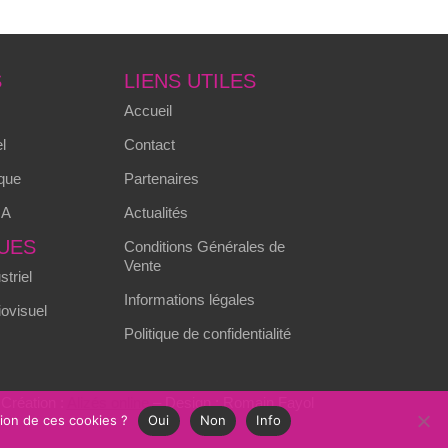
S
LIENS UTILES
Accueil
l
Contact
que
Partenaires
MA
Actualités
UES
Conditions Générales de
Vente
triel
Informations légales
ovisuel
Politique de confidentialité
Création :
Alizés online
– Design : Romain Fayol
tion de ces cookies ?
Oui
Non
Info