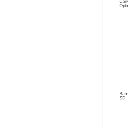
Conv
Opti
Barn
SDI 