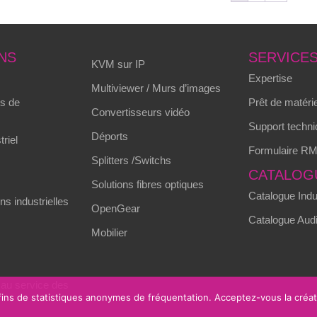
NS
SERVICE
KVM sur IP
Expertise
Multiviewer / Murs d’images
s de
Prêt de matérie
Convertisseurs vidéo
Support techni
Déports
triel
Formulaire R
Splitters /Switchs
CATALOG
Solutions fibres optiques
Catalogue Indus
s industrielles
OpenGear
Catalogue Audi
Mobilier
 au service des
 fins de statistiques anonymes de fréquentation. Acceptez-vous la créa