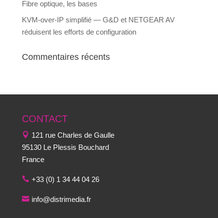
Fibre optique, les bases
KVM-over-IP simplifié — G&D et NETGEAR AV
réduisent les efforts de configuration
Commentaires récents
CONTACT
121 rue Charles de Gaulle
95130 Le Plessis Bouchard
France
+33 (0) 1 34 44 04 26
info@distrimedia.fr