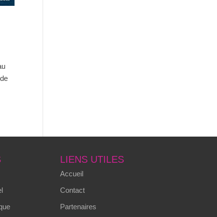
au
 de
S
LIENS UTILES
Accueil
l
Contact
que
Partenaires