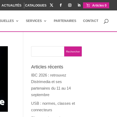
ACTUALITÉS
CATALOGUES




Articles 0
ISUELLES
SERVICES
PARTENAIRES
CONTACT
Articles récents
IBC 2026 : retrouvez
Distrimedia et ses
partenaires du 11 au 14
septembre
USB : normes, classes et
connecteurs