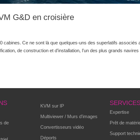
VM G&D en croisière
0 cabines. Ce ne sont là que quelques-uns des superlatifs associés 
ation, de construction et d’installation, l’un des plus grands navires
NS
SERVICE
KVM sur IP
Expertise
Multiviewer / Murs d’images
s de
Prêt de matérie
Convertisseurs vidéo
Support techni
Déports
triel