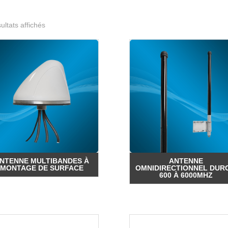
Trié
ultats affichés
du
plus
récent
au
plus
ancien
NTENNE MULTIBANDES À
ANTENNE
MONTAGE DE SURFACE
OMNIDIRECTIONNEL DURC
600 À 6000MHZ