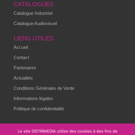
CATALOGUES
Catalogue Industriel
Catalogue Audiovisuel
LIENS UTILES
Accueil
Contact
Partenaires
Actualités
Conditions Générales de Vente
Informations légales
Politique de confidentialité
© 2026 Distrimedia – L’innovation technologique au
Le site DISTRIMEDIA utilise des cookies à des fins de