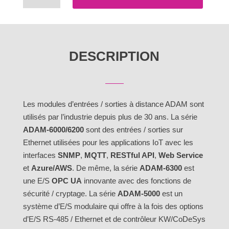
de
Entrées
/
Sorties
DESCRIPTION
relais
sur
Ethernet
-
Les modules d’entrées / sorties à distance ADAM sont
ADAM-
utilisés par l’industrie depuis plus de 30 ans. La série
6060
ADAM-6000/6200
sont des entrées / sorties sur
Ethernet utilisées pour les applications IoT avec les
interfaces
SNMP
,
MQTT
,
RESTful API
,
Web Service
et
Azure/AWS
. De même, la série
ADAM-6300
est
une E/S
OPC UA
innovante avec des fonctions de
sécurité / cryptage. La série
ADAM-5000
est un
système d’E/S modulaire qui offre à la fois des options
d’E/S RS-485 / Ethernet et de contrôleur KW/CoDeSys