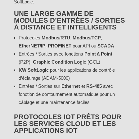
SoftLogic.
UNE LARGE GAMME DE
MODULES D’ENTRÉES / SORTIES
À DISTANCE ET INTELLIGENTS
Protocoles
Modbus/RTU
,
Modbus/TCP
,
EtherNET/IP
,
PROFINET
pour API ou
SCADA
Entrées / Sorties avec fonctions
Point à Point
(P2P),
Graphic Condition Logi
c (GCL)
KW SoftLogic
pour les applications de contrôle
d’éclairage (ADAM-5000)
Entrées / Sorties sur
Ethernet
et
RS-485
avec
fonction de contournement automatique pour un
câblage et une maintenance faciles
PROTOCOLES IOT PRÊTS POUR
LES SERVICES CLOUD ET LES
APPLICATIONS IOT