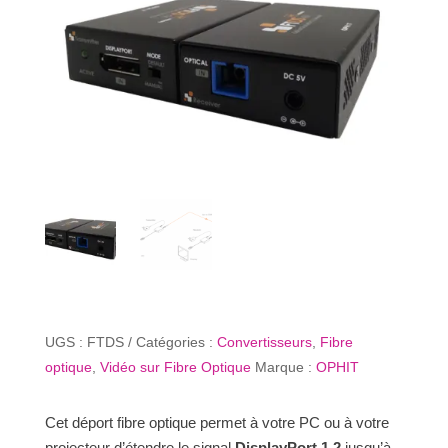
UGS :
FTDS
Catégories :
Convertisseurs
,
Fibre
optique
,
Vidéo sur Fibre Optique
Marque :
OPHIT
Cet déport fibre optique permet à votre PC ou à votre
projecteur d’étendre le signal
DisplayPort 1.2
jusqu’à