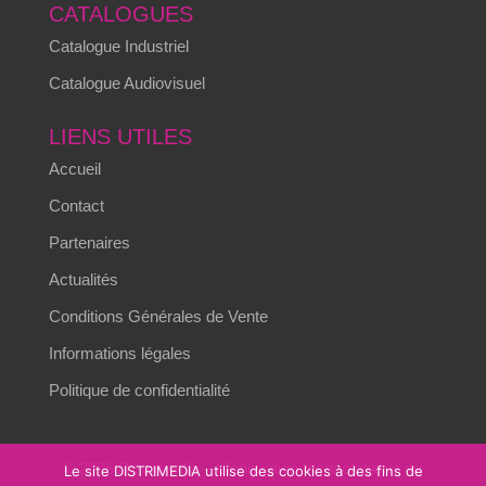
CATALOGUES
Catalogue Industriel
Catalogue Audiovisuel
LIENS UTILES
Accueil
Contact
Partenaires
Actualités
Conditions Générales de Vente
Informations légales
Politique de confidentialité
© 2026 Distrimedia – L’innovation technologique au
Le site DISTRIMEDIA utilise des cookies à des fins de