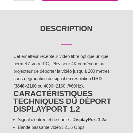
Déport
DisplayPort
1.2
DESCRIPTION
sur
fibre
optique
Cet émetteur récepteur vidéo fibre optique unique
permet à votre PC, téléviseur 4K numérique ou
projecteur de déporter la vidéo jusqu’à 200 mètres
sans dégradation du signal en résolution
UHD
(
3840×2160
ou 4096×2160 @60Hz).
CARACTÉRISTIQUES
TECHNIQUES DU DÉPORT
DISPLAYPORT 1.2
Signal d’entrée et de sortie :
DisplayPort 1.2a
Bande passante vidéo : 21,6 Gbps