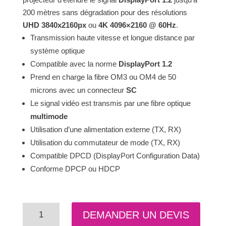
200 mètres sans dégradation pour des résolutions
UHD 3840x2160px
ou
4K 4096×2160 @ 60Hz
.
Transmission haute vitesse et longue distance par
système optique
Compatible avec la norme
DisplayPort 1.2
Prend en charge la fibre OM3 ou OM4 de 50
microns avec un connecteur
SC
Le signal vidéo est transmis par une fibre optique
multimode
Utilisation d’une alimentation externe (TX, RX)
Utilisation du commutateur de mode (TX, RX)
Compatible DPCD (DisplayPort Configuration Data)
Conforme DPCP ou HDCP
quantité
DEMANDER UN DEVIS
de