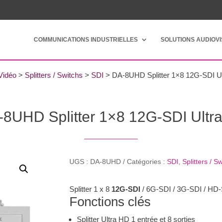
COMMUNICATIONS INDUSTRIELLES
SOLUTIONS AUDIOV
Vidéo
>
Splitters / Switchs
>
SDI
>
DA-8UHD Splitter 1×8 12G-SDI U
8UHD Splitter 1×8 12G-SDI Ult
UGS :
DA-8UHD
Catégories :
SDI
,
Splitters / S
Splitter 1 x 8
12G-SDI
/ 6G-SDI / 3G-SDI / HD
Fonctions clés
Splitter Ultra HD 1 entrée et 8 sorties