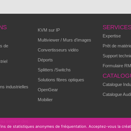
NS
SERVICE
KVM sur IP
Expertise
Multiviewer / Murs d’images
s de
Prêt de matérie
Convertisseurs vidéo
Support techni
Déports
triel
Formulaire R
Splitters /Switchs
CATALOG
Solutions fibres optiques
Catalogue Indus
s industrielles
OpenGear
Catalogue Audi
Mobilier
 au service des
 fins de statistiques anonymes de fréquentation. Acceptez-vous la créa