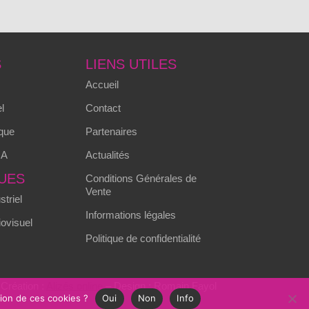
S
LIENS UTILES
Accueil
l
Contact
que
Partenaires
MA
Actualités
UES
Conditions Générales de
Vente
triel
Informations légales
ovisuel
Politique de confidentialité
Création :
Alizés online
– Design : Romain Fayol
tion de ces cookies ?
Oui
Non
Info