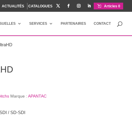
ACTUALITÉS
CATALOGUES




Articles 0
ISUELLES
SERVICES
PARTENAIRES
CONTACT
ltraHD
raHD
witchs
Marque :
APANTAC
-SDI / SD-SDI