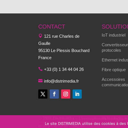
CONTACT
SOLUTIO
IoT industriel
121 rue Charles de
Gaulle
Convertisseur
protocoles
95130 Le Plessis Bouchard
France
Ethernet indus
+33 (0) 1 34 44 04 26
Fibre optique
Accessoires
info@distrimedia.fr
communication
© 2026 Distrimedia – L’innovation technologique
Le site DISTRIMEDIA utilise des cookies à des
environnements critiques.