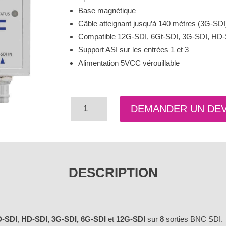
Base magnétique
Câble atteignant jusqu’à 140 mètres (3G-SD
Compatible 12G-SDI, 6Gt-SDI, 3G-SDI, HD-
Support ASI sur les entrées 1 et 3
Alimentation 5VCC vérouillable
quantité
DEMANDER UN DEV
de
DA-
8UHD
Splitter
1x8
DESCRIPTION
12G-
SDI
UltraHD
D-SDI
,
HD-SDI, 3G-SDI, 6G-SDI
et
12G-SDI
sur
8
sorties BNC SDI.