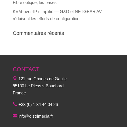
Fibre optique, les bases
KVM-over-IP simplifié — G&D et NETGEAR AV
réduisent les efforts de configuration
Commentaires récents
CONTACT
121 rue Charles de Gaulle
95130 Le Plessis Bouchard
France
+33 (0) 1 34 44 04 26
info@distrimedia.fr