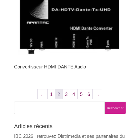
Convertisseur HDMI DANTE Audio
←
1
2
3
4
5
6
→
Articles récents
IBC 2026 : retrouvez Distrimedia et ses partenaires du