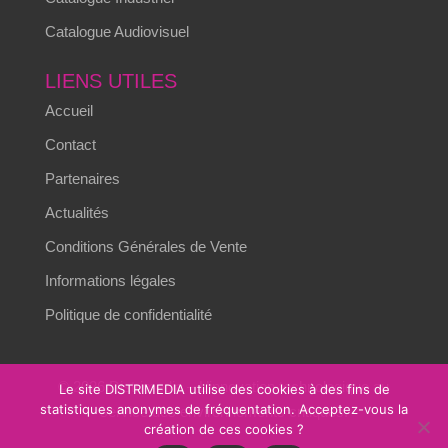
Catalogue Audiovisuel
LIENS UTILES
Accueil
Contact
Partenaires
Actualités
Conditions Générales de Vente
Informations légales
Politique de confidentialité
© 2026 Distrimedia – L’innovation technologique au
Le site DISTRIMEDIA utilise des cookies à des fins de
statistiques anonymes de fréquentation. Acceptez-vous la
service des environnements critiques.
création de ces cookies ?