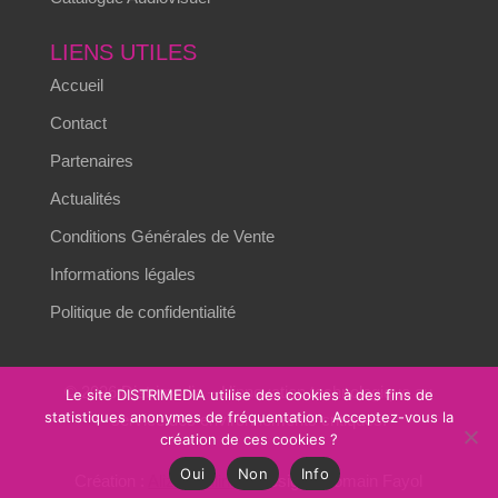
LIENS UTILES
Accueil
Contact
Partenaires
Actualités
Conditions Générales de Vente
Informations légales
Politique de confidentialité
© 2026 Distrimedia – L’innovation technologique au
Le site DISTRIMEDIA utilise des cookies à des fins de
statistiques anonymes de fréquentation. Acceptez-vous la
service des environnements critiques.
création de ces cookies ?
Oui
Non
Info
Création :
Alizés online
– Design : Romain Fayol