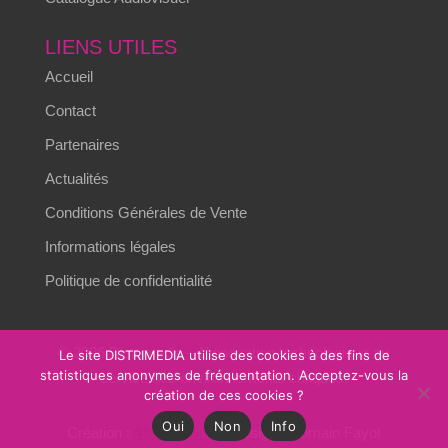
LIENS UTILES
Accueil
Contact
Partenaires
Actualités
Conditions Générales de Vente
Informations légales
Politique de confidentialité
© 2026 Distrimedia – L’innovation technologique au
Le site DISTRIMEDIA utilise des cookies à des fins de
statistiques anonymes de fréquentation. Acceptez-vous la
service des environnements critiques.
création de ces cookies ?
Oui
Non
Info
Création :
Alizés online
– Design : Romain Fayol