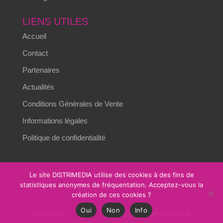
LIENS UTILES
Accueil
Contact
Partenaires
Actualités
Conditions Générales de Vente
Informations légales
Politique de confidentialité
© 2026 Distrimedia – L’innovation technologique au
Le site DISTRIMEDIA utilise des cookies à des fins de
statistiques anonymes de fréquentation. Acceptez-vous la
service des environnements critiques.
création de ces cookies ?
Oui
Non
Info
Création :
Alizés online
– Design : Romain Fayol