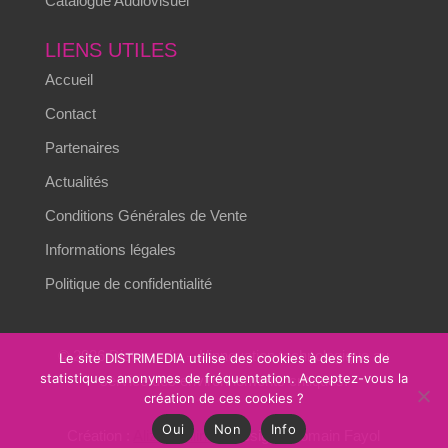
Catalogue Audiovisuel
LIENS UTILES
Accueil
Contact
Partenaires
Actualités
Conditions Générales de Vente
Informations légales
Politique de confidentialité
© 2026 Distrimedia – L’innovation technologique au
Le site DISTRIMEDIA utilise des cookies à des fins de
statistiques anonymes de fréquentation. Acceptez-vous la
service des environnements critiques.
création de ces cookies ?
Oui
Non
Info
Création :
Alizés online
– Design : Romain Fayol