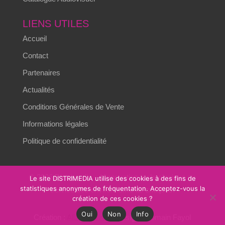
LIENS UTILES
Accueil
Contact
Partenaires
Actualités
Conditions Générales de Vente
Informations légales
Politique de confidentialité
© 2026 Distrimedia – L’innovation technologique au
Le site DISTRIMEDIA utilise des cookies à des fins de
statistiques anonymes de fréquentation. Acceptez-vous la
service des environnements critiques.
création de ces cookies ?
Oui
Non
Info
Création :
Alizés online
– Design : Romain Fayol