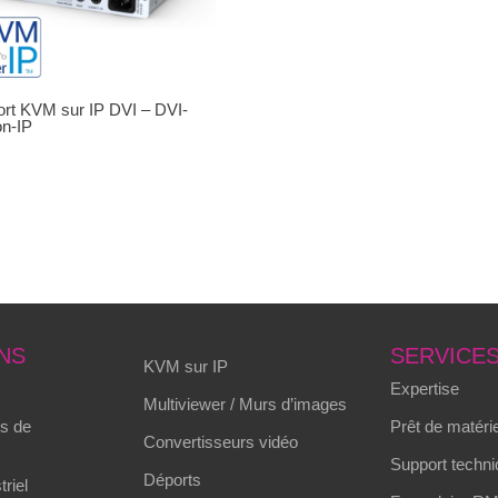
rt KVM sur IP DVI – DVI-
on-IP
NS
SERVICE
KVM sur IP
Expertise
Multiviewer / Murs d’images
s de
Prêt de matérie
Convertisseurs vidéo
Support techni
Déports
triel