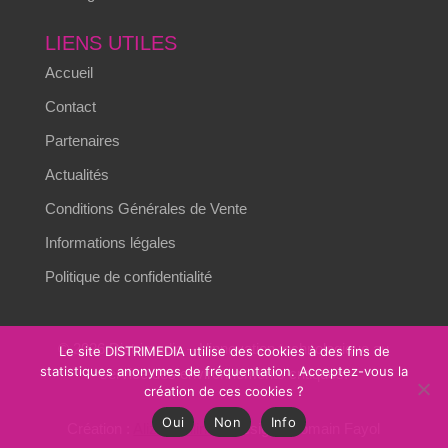
LIENS UTILES
Accueil
Contact
Partenaires
Actualités
Conditions Générales de Vente
Informations légales
Politique de confidentialité
© 2026 Distrimedia – L’innovation technologique au
Le site DISTRIMEDIA utilise des cookies à des fins de
statistiques anonymes de fréquentation. Acceptez-vous la
service des environnements critiques.
création de ces cookies ?
Oui
Non
Info
Création :
Alizés online
– Design : Romain Fayol