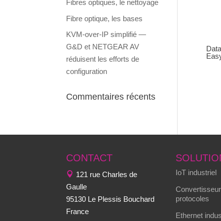
Fibres optiques, le nettoyage
Fibre optique, les bases
KVM-over-IP simplifié —
G&D et NETGEAR AV
Dat
Eas
réduisent les efforts de
configuration
Commentaires récents
CONTACT
SOLUTIO
IoT industriel
121 rue Charles de
Gaulle
Convertisseur
protocoles
95130 Le Plessis Bouchard
France
Ethernet indus