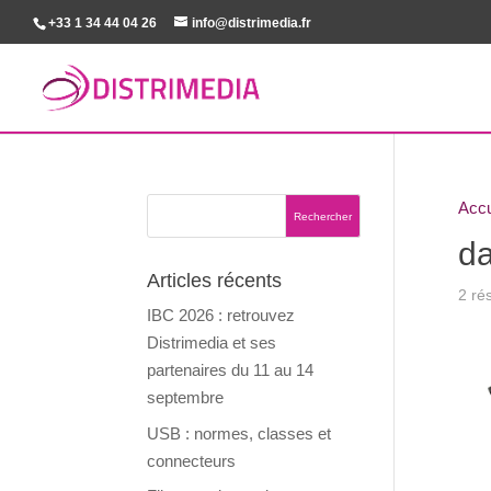
+33 1 34 44 04 26
info@distrimedia.fr
Accu
da
Articles récents
2 rés
IBC 2026 : retrouvez
Distrimedia et ses
partenaires du 11 au 14
septembre
USB : normes, classes et
connecteurs