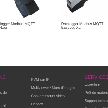
alogger Modbus MQTT
Datalogger Modbus MQTT
yLog
EasyLog XL
NS
SERVICE
KVM sur IP
Expertise
Multiviewer / Murs d’images
s de
Prêt de matérie
Convertisseurs vidéo
Support techni
Déports
triel