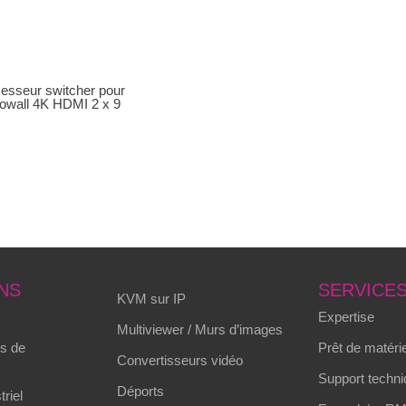
esseur switcher pour
owall 4K HDMI 2 x 9
NS
SERVICE
KVM sur IP
Expertise
Multiviewer / Murs d’images
s de
Prêt de matérie
Convertisseurs vidéo
Support techni
Déports
triel