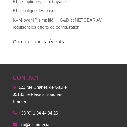
Fibres optiques, le nettoyage
Fibre optique, les bases
KVM-over-IP simplifié — G&D et NETGEAR AV
réduisent les efforts de configuration
Commentaires récents
CONTACT
121 rue Charles de Gaulle
95130 Le Plessis Bouchard
France
+33 (0) 1 34 44 04 26
info@distrimedia.fr