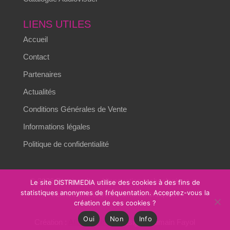
LIENS UTILES
Accueil
Contact
Partenaires
Actualités
Conditions Générales de Vente
Informations légales
Politique de confidentialité
© 2026 Distrimedia – L’innovation technologique au
Le site DISTRIMEDIA utilise des cookies à des fins de
statistiques anonymes de fréquentation. Acceptez-vous la
service des environnements critiques.
création de ces cookies ?
Oui
Non
Info
Création :
Alizés online
– Design : Romain Fayol