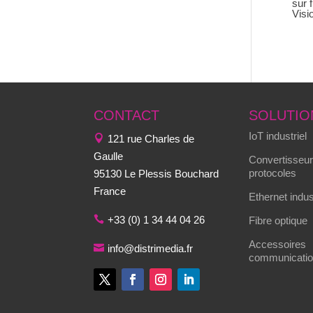
sur 
Vis
CONTACT
SOLUTIO
IoT industriel
121 rue Charles de
Gaulle
Convertisseur
protocoles
95130 Le Plessis Bouchard
France
Ethernet indus
+33 (0) 1 34 44 04 26
Fibre optique
Accessoires
info@distrimedia.fr
communication