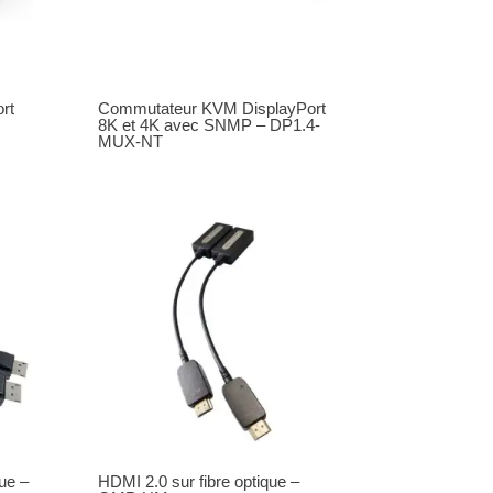
rt
Commutateur KVM DisplayPort
8K et 4K avec SNMP – DP1.4-
MUX-NT
que –
HDMI 2.0 sur fibre optique –