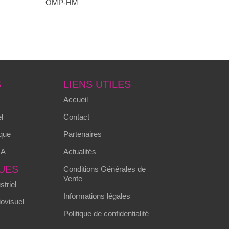
OMP-HM
S
LIENS UTILES
Accueil
l
Contact
que
Partenaires
MA
Actualités
UES
Conditions Générales de
Vente
triel
Informations légales
ovisuel
Politique de confidentialité