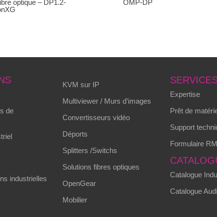
fibre optique – DP1.2-
OMP-DP
ionXG
NS
SERVICE
KVM sur IP
Expertise
Multiviewer / Murs d’images
s de
Prêt de matérie
Convertisseurs vidéo
Support techni
Déports
triel
Formulaire R
Splitters /Switchs
CATALOG
Solutions fibres optiques
Catalogue Indus
s industrielles
OpenGear
Catalogue Audi
Mobilier