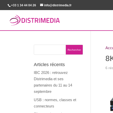
+33 1 34 44 04 26
info@distrimedia.fr
Accu
8
Articles récents
6 rés
IBC 2026 : retrouvez
Distrimedia et ses
partenaires du 11 au 14
septembre
USB : normes, classes et
connecteurs