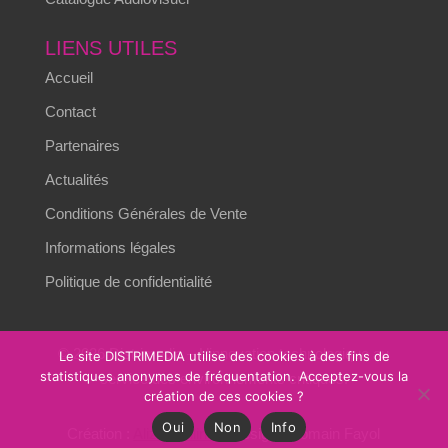
LIENS UTILES
Accueil
Contact
Partenaires
Actualités
Conditions Générales de Vente
Informations légales
Politique de confidentialité
© 2026 Distrimedia – L’innovation technologique au
Le site DISTRIMEDIA utilise des cookies à des fins de
statistiques anonymes de fréquentation. Acceptez-vous la
service des environnements critiques.
création de ces cookies ?
Oui
Non
Info
Création :
Alizés online
– Design : Romain Fayol