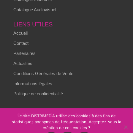
Catalogue Audiovisuel
LIENS UTILES
Accueil
Contact
Partenaires
Actualités
Conditions Générales de Vente
Informations légales
Politique de confidentialité
© 2026 Distrimedia – L’innovation technologique au
Le site DISTRIMEDIA utilise des cookies à des fins de
statistiques anonymes de fréquentation. Acceptez-vous la
service des environnements critiques.
création de ces cookies ?